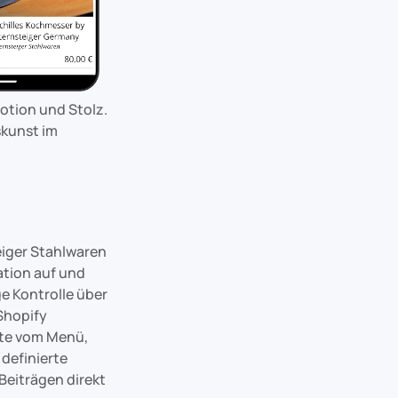
otion und Stolz.
skunst im
eiger Stahlwaren
ation auf und
e Kontrolle über
 Shopify
alte vom Menü,
 definierte
Beiträgen direkt