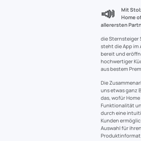
📣
Mit Stol
Home of
allerersten Part
die Sternsteiger
steht die App im
bereit und eröff
hochwertiger Kü
aus bestem Prem
Die Zusammenarbe
uns etwas ganz B
das, wofür Home 
Funktionalität un
durch eine intuit
Kunden ermöglic
Auswahl für ihren
Produktinformat