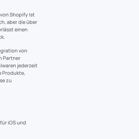
von Shopify ist
ch, aber die über
erlässt einen
ck.
egration von
n Partner
lwaren jederzeit
e Produkte,
se zu
 für iOS und