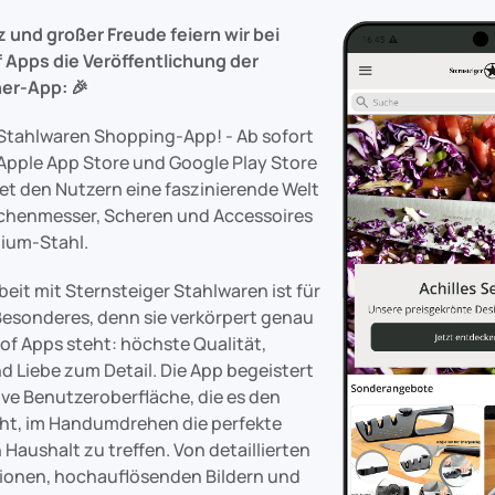
z und großer Freude feiern wir bei
 Apps die Veröffentlichung der
ner-App: 🎉
 Stahlwaren Shopping-App! - Ab sofort
 Apple App Store und Google Play Store
net den Nutzern eine faszinierende Welt
chenmesser, Scheren und Accessoires
ium-Stahl.
it mit Sternsteiger Stahlwaren ist für
esonderes, denn sie verkörpert genau
of Apps steht: höchste Qualität,
d Liebe zum Detail. Die App begeistert
ive Benutzeroberfläche, die es den
ht, im Handumdrehen die perfekte
 Haushalt zu treffen. Von detaillierten
ionen, hochauflösenden Bildern und