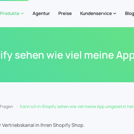
Produkte
Agentur
Preise
Kundenservice
Blo
ify sehen wie viel meine A
 Fragen
Kann ich in Shopify sehen wie viel meine App umgesetzt hat
er Vertriebskanal in Ihren Shopify Shop.