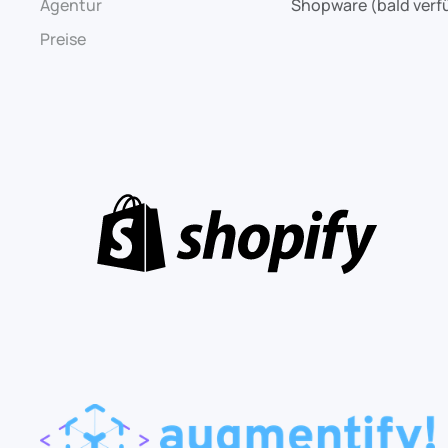
Agentur
Shopware (bald verf
Preise