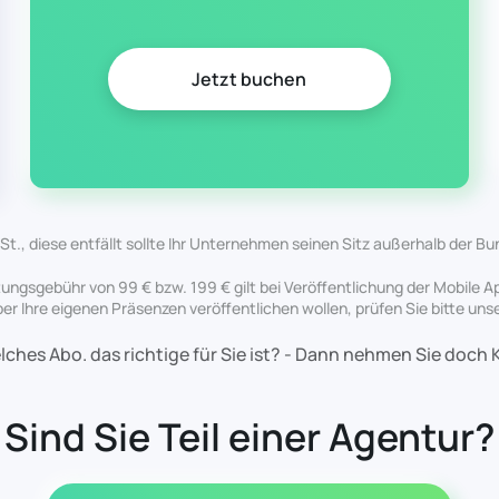
Jetzt buchen
t., diese entfällt sollte Ihr Unternehmen seinen Sitz außerhalb der 
htungsgebühr von 99 € bzw. 199 € gilt bei Veröffentlichung der Mobile 
über Ihre eigenen Präsenzen veröffentlichen wollen, prüfen Sie bitte un
lches Abo. das richtige für Sie ist? - Dann nehmen Sie doch 
Sind Sie Teil einer Agentur?