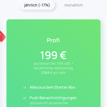
jährlich (-17%)
monatlich
U
Profi
199 €
pro Monat inkl. 19% USt. *
bei jährlicher Abrechnung
2388 €
pro Jahr
Alles aus dem Starter Abo
Push Benachrichtigungen
optional mit dynamischer