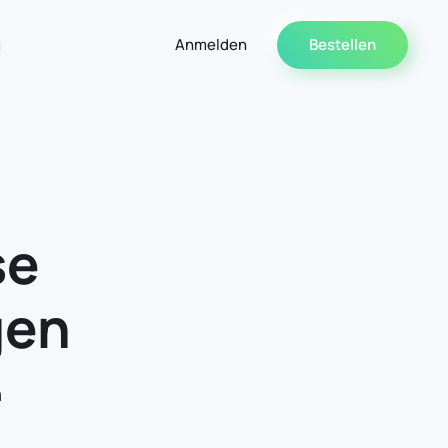
g
Anmelden
Bestellen
se
gen
n